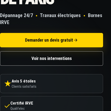
Dépannage 24/7
Travaux électriques
Bornes
IRVE
Demander un devis gratuit
Voir nos interventions
Avis 5 étoiles
★
Clients satisfaits
Tableaux
Dépannage
Matériel
24h/24 · 7j/7
premium
Certifié IRVE
✓
Qualifelec
Bornes IRVE
Mise en sécurité